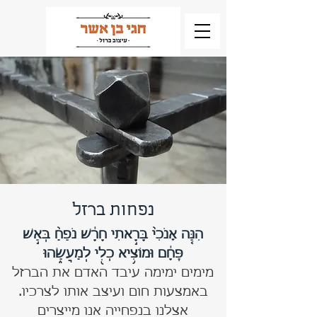
נפחות ברזל
הִנֵּ֤ה אָנֹכִי֙ בָּרָ֣אתִי חָרָ֔שׁ נֹפֵחַ֙ בְּאֵ֣שׁ
פֶּחָ֔ם וּמוֹצִ֥יא כְלִ֖י לְמַעֲשֵׂ֑הוּ
מימים ימימה עיבד האדם את הברזל
באמצעות חום ועיצב אותו לצרכיו.
אצלנו בנפחייה אנו מייצרים